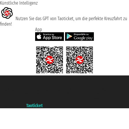
Künstliche Intelligenz
Nutzen Sie das GPT von Taoticket, um die perfekte Kreuzfahrt zu
finden!
App
Taoticket S.r.l. Via Brigata Liguria, 3/21 16121 Genova ©2007/2026 -
Taoticket ® ist eine eingetragene Marke
P.Iva 06206400720 - Gesellschaftskapital € 100.000,00 i.v. - Registriert zu
der Handelskammer von Genua mit REA 433093. - Aut. Prov. n° 6167/131601
- Versicherung Unipol - Versicherungspolice n. 206484182
A portal of the
Taoticket
group