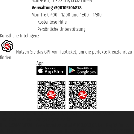
Mon-Fre 9/19 - Sam 9/13 (32 Linee)
Verwaltung +390105704878
Mon-Fre 09:00 - 12:00 und 15:00 - 17:00
Kostenlose Hilfe
Persönliche Unterstützung
Künstliche Intelligenz
Nutzen Sie das GPT von Taoticket, um die perfekte Kreuzfahrt zu
finden!
App
Taoticket S.r.l. Via Brigata Liguria, 3/21 16121 Genova ©2007/2026 -
Taoticket ® ist eine eingetragene Marke
P.Iva 06206400720 - Gesellschaftskapital € 100.000,00 i.v. - Registriert zu
der Handelskammer von Genua mit REA 433093. - Aut. Prov. n° 6167/131601