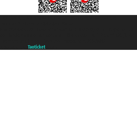
Taoticket S.r.l. Via Brigata Liguria, 3/21 16121 Genova ©2007/2026 -
Taoticket ® ist eine eingetragene Marke
P.Iva 06206400720 - Gesellschaftskapital € 100.000,00 i.v. - Registriert zu
der Handelskammer von Genua mit REA 433093. - Aut. Prov. n° 6167/131601
- Versicherung Unipol - Versicherungspolice n. 206484182
A portal of the
Taoticket
group