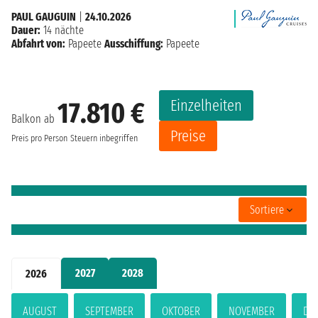
PAUL GAUGUIN
|
24.10.2026
Dauer:
14 nächte
Abfahrt von:
Papeete
Ausschiffung:
Papeete
Einzelheiten
17.810 €
Balkon ab
Preise
Preis pro Person
Steuern inbegriffen
Sortiere
2027
2028
2026
AUGUST
SEPTEMBER
OKTOBER
NOVEMBER
DE