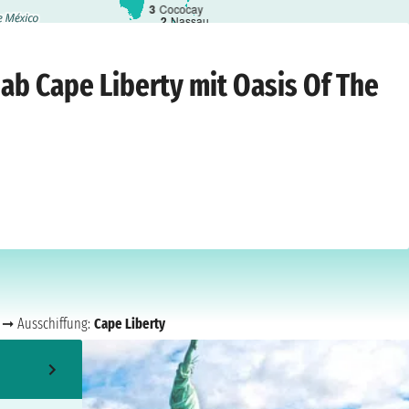
3
Cococay
2
Nassau
iberty
›
Freitag, 7. Mai 2027
 ab Cape Liberty mit Oasis Of The
➞ Ausschiffung:
Cape Liberty