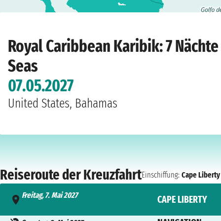
Home
›
Unternehmen
›
Royal Caribbean
›
Karibik
›
Oasis Of The Seas
›
Cape L
Royal Caribbean Karibik: 7 Nächte
Seas
07.05.2027
United States, Bahamas
Reiseroute der Kreuzfahrt
Einschiffung:
Cape Liberty
Freitag, 7. Mai 2027
CAPE LIBERTY
- 15:00