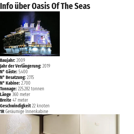
Info über Oasis Of The Seas
Baujahr:
2009
Jahr der Verlängerung:
2019
N° Gäste:
5.400
N° Besatzung:
2.115
N° Kabine:
2.700
Tonnage:
225.282 tonnen
Länge
360 meter
Breite
47 meter
Geschwindigkeit
22 knoten
1R
Geräumige Innenkabine