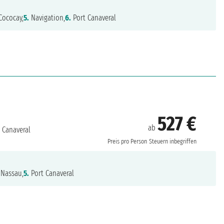
Cococay,
5.
Navigation,
6.
Port Canaveral
527 €
ab
 Canaveral
Preis pro Person
Steuern inbegriffen
Nassau,
5.
Port Canaveral