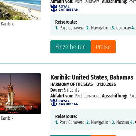
Abfahrt von:
Port Canaveral
Ausschiffung:
Port
Reiseroute:
1.
Port Canaveral,
2.
Navigation,
3.
Cococay,
4.
Einzelheiten
Preise
Karibik: United States, Bahamas
HARMONY OF THE SEAS
|
31.10.2026
Dauer:
5 nächte
Abfahrt von:
Port Canaveral
Ausschiffung:
Port
Reiseroute:
1.
Port Canaveral,
2.
Navigation,
3.
Nassau,
4.