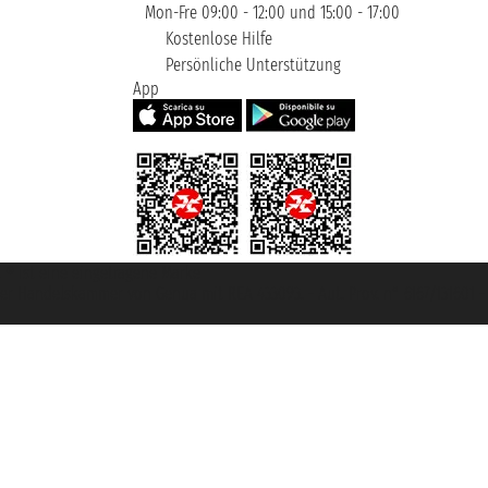
Mon-Fre 09:00 - 12:00 und 15:00 - 17:00
Kostenlose Hilfe
Persönliche Unterstützung
App
et ® ist eine eingetragene Marke
u der Handelskammer von Genua mit REA 433093. - Aut. Prov. n° 6167/131601 