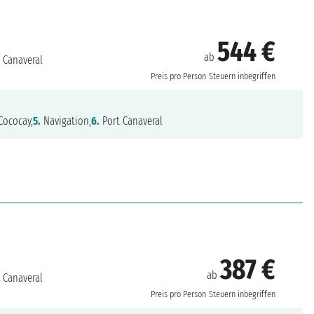
544 €
ab
 Canaveral
Preis pro Person
Steuern inbegriffen
Cococay,
5.
Navigation,
6.
Port Canaveral
387 €
ab
 Canaveral
Preis pro Person
Steuern inbegriffen