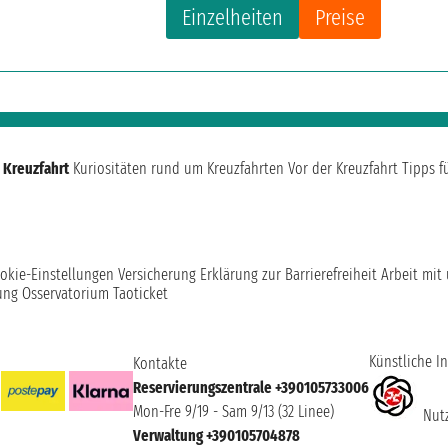
Einzelheiten
Preise
 Kreuzfahrt
Kuriositäten rund um Kreuzfahrten
Vor der Kreuzfahrt
Tipps f
okie-Einstellungen
Versicherung
Erklärung zur Barrierefreiheit
Arbeit mit
ung
Osservatorium Taoticket
Künstliche In
Kontakte
Reservierungszentrale +390105733006
Mon-Fre 9/19 - Sam 9/13 (32 Linee)
Nutz
Verwaltung +390105704878