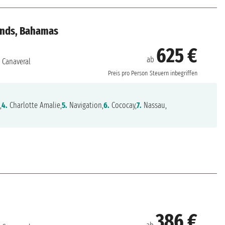
lands, Bahamas
625 €
ab
 Canaveral
Preis pro Person
Steuern inbegriffen
,
4.
Charlotte Amalie,
5.
Navigation,
6.
Cococay,
7.
Nassau,
386 €