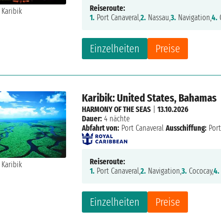
Reiseroute:
1.
Port Canaveral,
2.
Nassau,
3.
Navigation,
4.
Einzelheiten
Preise
Karibik: United States, Bahamas
HARMONY OF THE SEAS
|
13.10.2026
Dauer:
4 nächte
Abfahrt von:
Port Canaveral
Ausschiffung:
Port
Reiseroute:
1.
Port Canaveral,
2.
Navigation,
3.
Cococay,
4.
Einzelheiten
Preise