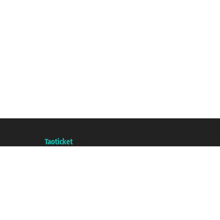
Taoticket S.r.l. Via Brigata Liguria, 3/21 16121 Genova ©2007/2026 - Taotick
P.Iva 06206400720 - Gesellschaftskapital € 100.000,00 i.v. - Registriert z
A portal of the
Taoticket
group