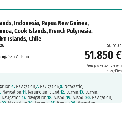
lands, Indonesia, Papua New Guinea,
Samoa, Cook Islands, French Polynesia,
rn Islands, Chile
026
Suite ab
51.850 €
ung:
San Antonio
Preis pro Person
Steuern
inbegriffen
ation,
4.
Navigation,
7.
Navigation,
8.
Newcastle,
.
Navigation,
11.
Karumolun Island,
12.
Darwin,
13.
Darwin,
.
Navigation,
17.
Navigation,
18.
Misool,
19.
Misool,
20.
Navigation,
,
23.
Navigation,
24.
Jayapura,
25.
Vanimo,
26.
Navigation,
 York Island,
29.
Rabaul,
30.
Navigation,
31.
Ghizo Island,
4.
Vanikoro,
35.
Ambrym Island,
36.
Navigation,
37.
Lautoka,
eiafu,
41.
Nukupule Island,
42.
Navigation,
43.
Navigation,
44.
Apia,
n,
47.
Aitutaki,
48.
Navigation,
49.
Raiatea,
50.
Huahine,
51.
Papeete,
igation,
55.
Navigation,
56.
Navigation,
57.
Pitcairn Islands,