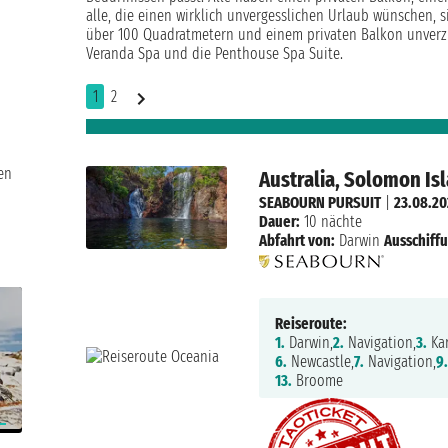
alle, die einen wirklich unvergesslichen Urlaub wünschen, 
über 100 Quadratmetern und einem privaten Balkon unverzi
Veranda Spa und die Penthouse Spa Suite.
1
2
en
Australia, Solomon Is
SEABOURN PURSUIT
|
23.08.2
Dauer:
10 nächte
Abfahrt von:
Darwin
Ausschiff
Reiseroute:
1.
Darwin,
2.
Navigation,
3.
Kar
6.
Newcastle,
7.
Navigation,
9
13.
Broome