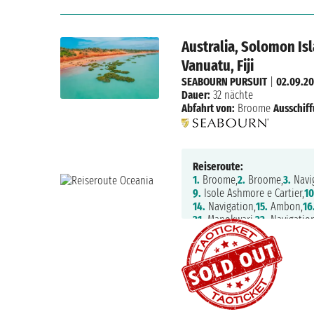
Australia, Solomon Is
Vanuatu, Fiji
SEABOURN PURSUIT
|
02.09.2
Dauer:
32 nächte
Abfahrt von:
Broome
Ausschiff
Reiseroute:
1.
Broome,
2.
Broome,
3.
Navig
9.
Isole Ashmore e Cartier,
10
14.
Navigation,
15.
Ambon,
16
21.
Manokwari,
22.
Navigation
27.
Garove Island,
28.
Duke Of
32.
Honiara,
33.
Navigation,
3