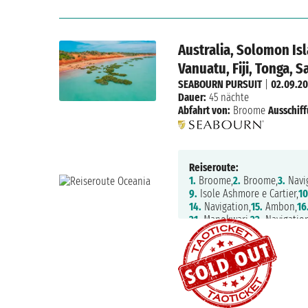
Australia, Solomon Is
Vanuatu, Fiji, Tonga, 
SEABOURN PURSUIT
|
02.09.2
Dauer:
45 nächte
Abfahrt von:
Broome
Ausschiff
Reiseroute:
1.
Broome,
2.
Broome,
3.
Navig
9.
Isole Ashmore e Cartier,
10
14.
Navigation,
15.
Ambon,
16
21.
Manokwari,
22.
Navigation
27.
Garove Island,
28.
Duke Of
32.
Honiara,
33.
Navigation,
3
38.
Kadavu,
39.
Fulanga,
40.
N
45.
Navigation,
46.
Navigatio