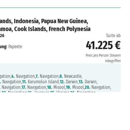
lands, Indonesia, Papua New Guinea,
Samoa, Cook Islands, French Polynesia
026
Suite ab
41.225 €
ung:
Papeete
Preis pro Person
Steuern
inbegriffen
ation,
4.
Navigation,
7.
Navigation,
8.
Newcastle,
.
Navigation,
11.
Karumolun Island,
12.
Darwin,
13.
Darwin,
.
Navigation,
17.
Navigation,
18.
Misool,
19.
Misool,
20.
Navigation,
,
23.
Navigation,
24.
Jayapura,
25.
Vanimo,
26.
Navigation,
 York Island,
29.
Rabaul,
30.
Navigation,
31.
Ghizo Island,
4.
Vanikoro,
35.
Ambrym Island,
36.
Navigation,
37.
Lautoka,
eiafu,
41.
Nukupule Island,
42.
Navigation,
43.
Navigation,
44.
Apia,
n,
47.
Aitutaki,
48.
Navigation,
49.
Raiatea,
50.
Huahine,
51.
Papeete