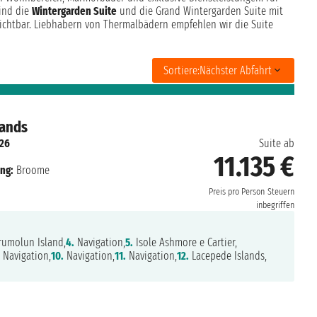
sind die
Wintergarden Suite
und die Grand Wintergarden Suite mit
chtbar. Liebhabern von Thermalbädern empfehlen wir die Suite
Sortiere:
Nächster Abfahrt
lands
026
Suite ab
11.135 €
ung:
Broome
Preis pro Person
Steuern
inbegriffen
umolun Island,
4.
Navigation,
5.
Isole Ashmore e Cartier,
.
Navigation,
10.
Navigation,
11.
Navigation,
12.
Lacepede Islands,