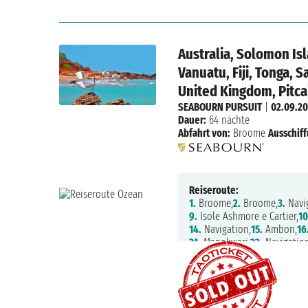
Australia, Solomon Is
Vanuatu, Fiji, Tonga, 
United Kingdom, Pitcai
SEABOURN PURSUIT
|
02.09.2
Dauer:
64 nächte
Abfahrt von:
Broome
Ausschiff
Reiseroute:
1.
Broome,
2.
Broome,
3.
Navig
9.
Isole Ashmore e Cartier,
10
14.
Navigation,
15.
Ambon,
16
21.
Manokwari,
22.
Navigation
27.
Garove Island,
28.
Duke Of
32.
Honiara,
33.
Navigation,
3
38.
Kadavu,
39.
Fulanga,
40.
N
45.
Navigation,
46.
Navigatio
52.
Anaa,
53.
Rangiroa,
54.
Nav