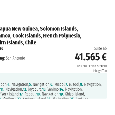
on,
60.
Navigation,
61.
Navigation,
62.
Navigation,
63.
Navigation,
n,
66.
Navigation,
67.
Navigation,
68.
Navigation,
69.
Navigation,
 Papua New Guinea, Solomon Islands,
Samoa, Cook Islands, French Polynesia,
rn Islands, Chile
26
Suite ab
41.565 €
ung:
San Antonio
Preis pro Person
Steuern
inbegriffen
bon,
4.
Navigation,
5.
Navigation,
6.
Misool,
7.
Misool,
8.
Navigation,
,
11.
Navigation,
12.
Jayapura,
13.
Vanimo,
14.
Navigation,
 York Island,
17.
Rabaul,
18.
Navigation,
19.
Ghizo Island,
2.
Vanikoro,
23.
Ambrym Island,
24.
Navigation,
25.
Lautoka,
iafu,
29.
Nukupule Island,
30.
Navigation,
31.
Navigation,
32.
Apia,
n,
35.
Aitutaki,
36.
Navigation,
37.
Raiatea,
38.
Huahine,
39.
Papeete,
vigation,
43.
Navigation,
44.
Navigation,
45.
Pitcairn Islands,