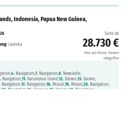
lands, Indonesia, Papua New Guinea,
026
Suite ab
28.730 €
ung:
Lautoka
Preis pro Person
Steuern
inbegriffen
ation,
4.
Navigation,
7.
Navigation,
8.
Newcastle,
.
Navigation,
11.
Karumolun Island,
12.
Darwin,
13.
Darwin,
.
Navigation,
17.
Navigation,
18.
Misool,
19.
Misool,
20.
Navigation,
,
23.
Navigation,
24.
Jayapura,
25.
Vanimo,
26.
Navigation,
 York Island,
29.
Rabaul,
30.
Navigation,
31.
Ghizo Island,
4.
Vanikoro,
35.
Ambrym Island,
36.
Navigation,
37.
Lautoka