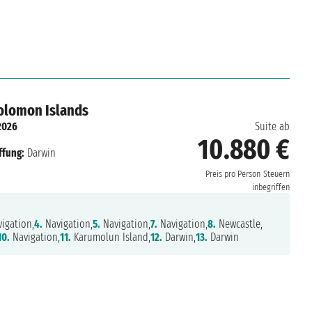
Solomon Islands
2026
Suite ab
10.880 €
ffung:
Darwin
Preis pro Person
Steuern
inbegriffen
igation,
4.
Navigation,
5.
Navigation,
7.
Navigation,
8.
Newcastle,
10.
Navigation,
11.
Karumolun Island,
12.
Darwin,
13.
Darwin