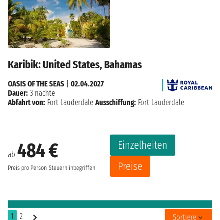
Karibik: United States, Bahamas
OASIS OF THE SEAS
|
02.04.2027
Dauer:
3 nächte
Abfahrt von:
Fort Lauderdale
Ausschiffung:
Fort Lauderdale
Einzelheiten
484 €
ab
Preise
Preis pro Person
Steuern inbegriffen
1
2
Sortiere