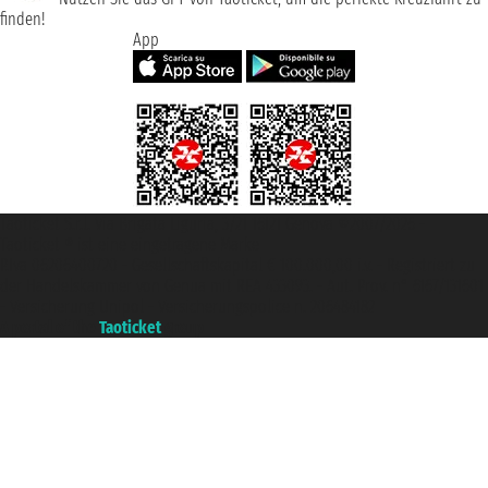
finden!
App
Taoticket S.r.l. Via Brigata Liguria, 3/21 16121 Genova ©2007/2026 -
Taoticket ® ist eine eingetragene Marke
P.Iva 06206400720 - Gesellschaftskapital € 100.000,00 i.v. - Registriert zu
der Handelskammer von Genua mit REA 433093. - Aut. Prov. n° 6167/131601
- Versicherung Unipol - Versicherungspolice n. 206484182
A portal of the
Taoticket
group