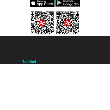
Taoticket S.r.l. Via Brigata Liguria, 3/21 16121 Genova ©2007/2026 -
Taoticket ® ist eine eingetragene Marke
P.Iva 06206400720 - Gesellschaftskapital € 100.000,00 i.v. - Registriert zu
der Handelskammer von Genua mit REA 433093. - Aut. Prov. n° 6167/131601
- Versicherung Unipol - Versicherungspolice n. 206484182
A portal of the
Taoticket
group