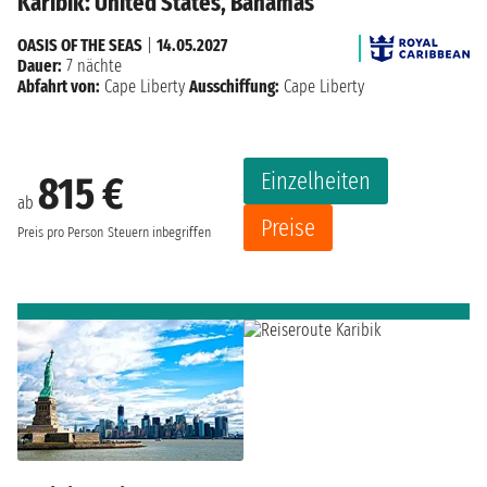
Karibik: United States, Bahamas
OASIS OF THE SEAS
|
14.05.2027
Dauer:
7 nächte
Abfahrt von:
Cape Liberty
Ausschiffung:
Cape Liberty
Einzelheiten
815 €
ab
Preise
Preis pro Person
Steuern inbegriffen