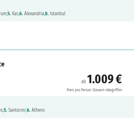
rum,
5.
Kas,
6.
Alexandria,
8.
Istanbul
ce
1.009 €
ab
Preis pro Person
Steuern inbegriffen
s,
5.
Santorini,
6.
Athens