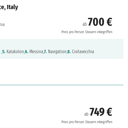
e, Italy
700 €
ab
hia
Preis pro Person
Steuern inbegriffen
 ,
5.
Katakolon,
6.
Messina,
7.
Navigation,
8.
Civitavecchia
749 €
ab
Preis pro Person
Steuern inbegriffen