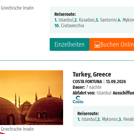
Reiseroute:
1.
Istanbul,
2.
Kusadasi,
3.
Santorini,
4.
Mykon
10.
Civitavecchia
Einzelheiten
Buchen Onli
Turkey, Greece
COSTA FORTUNA
|
13.09.2026
Dauer:
7 nächte
Abfahrt von:
Istanbul
Ausschiffun
Reiseroute:
1.
Istanbul,
2.
Mykonos,
3.
Herakl