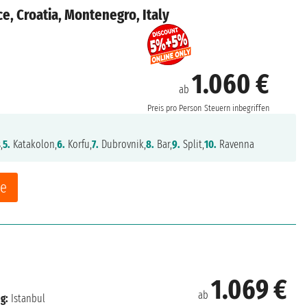
ce, Croatia, Montenegro, Italy
1.060 €
ab
Preis pro Person
Steuern inbegriffen
,
5.
Katakolon,
6.
Korfu,
7.
Dubrovnik,
8.
Bar,
9.
Split,
10.
Ravenna
ne
1.069 €
ab
g:
Istanbul