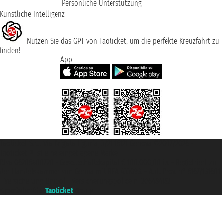
Persönliche Unterstützung
Künstliche Intelligenz
Nutzen Sie das GPT von Taoticket, um die perfekte Kreuzfahrt zu
finden!
App
Taoticket S.r.l. Via Brigata Liguria, 3/21 16121 Genova ©2007/2026 -
Taoticket ® ist eine eingetragene Marke
P.Iva 06206400720 - Gesellschaftskapital € 100.000,00 i.v. - Registriert zu
der Handelskammer von Genua mit REA 433093. - Aut. Prov. n° 6167/131601
- Versicherung Unipol - Versicherungspolice n. 206484182
A portal of the
Taoticket
group