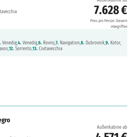
7.628 €
tavecchia
Preis pro Person
Steuern
inbegriffen
.
Venedig,
4.
Venedig,
6.
Rovinj,
7.
Navigation,
8.
Dubrovnik,
9.
Kotor,
axos,
12.
Sorrento,
13.
Civitavecchia
egro
Außenkabine ab