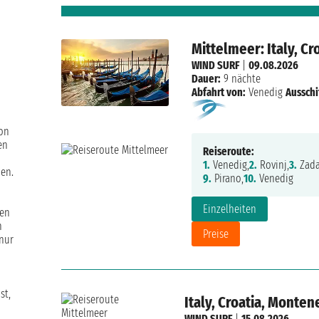
Mittelmeer: Italy, C
WIND SURF
|
09.08.2026
Dauer:
9 nächte
Abfahrt von:
Venedig
Ausschi
von
en
Reiseroute:
1.
Venedig,
2.
Rovinj,
3.
Zada
en.
9.
Pirano,
10.
Venedig
Einzelheiten
hen
n
Preise
nur
st,
Italy, Croatia, Monten
WIND SURF
|
15.08.2026