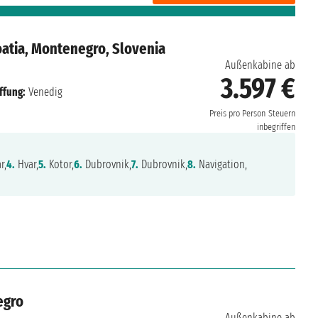
roatia, Montenegro, Slovenia
Außenkabine ab
3.597 €
ffung:
Venedig
Preis pro Person
Steuern
inbegriffen
r,
4.
Hvar,
5.
Kotor,
6.
Dubrovnik,
7.
Dubrovnik,
8.
Navigation,
egro
Außenkabine ab