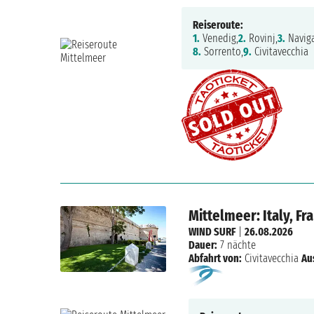
Reiseroute:
1.
Venedig,
2.
Rovinj,
3.
Naviga
8.
Sorrento,
9.
Civitavecchia
Mittelmeer: Italy, F
WIND SURF
|
26.08.2026
Dauer:
7 nächte
Abfahrt von:
Civitavecchia
Au