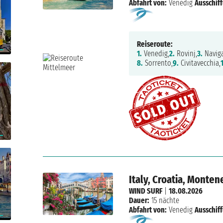
Abfahrt von:
Venedig
Ausschif
Reiseroute:
1.
Venedig,
2.
Rovinj,
3.
Naviga
8.
Sorrento,
9.
Civitavecchia,
Italy, Croatia, Monte
WIND SURF
|
18.08.2026
Dauer:
15 nächte
Abfahrt von:
Venedig
Ausschif