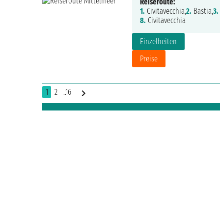
Reiseroute:
1.
Civitavecchia,
2.
Bastia,
3.
8.
Civitavecchia
Einzelheiten
Preise
1
2
..16