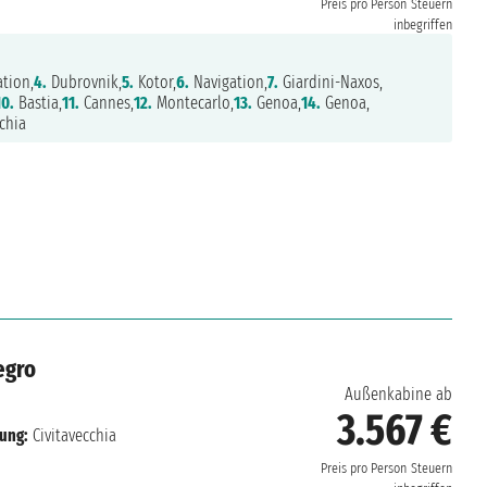
Preis pro Person
Steuern
inbegriffen
tion,
4.
Dubrovnik,
5.
Kotor,
6.
Navigation,
7.
Giardini-Naxos,
10.
Bastia,
11.
Cannes,
12.
Montecarlo,
13.
Genoa,
14.
Genoa,
chia
egro
Außenkabine ab
3.567 €
fung:
Civitavecchia
Preis pro Person
Steuern