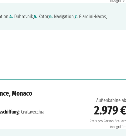
inbegriffen
tion,
4.
Dubrovnik,
5.
Kotor,
6.
Navigation,
7.
Giardini-Naxos,
rance, Monaco
Außenkabine ab
2.979 €
sschiffung:
Civitavecchia
Preis pro Person
Steuern
inbegriffen