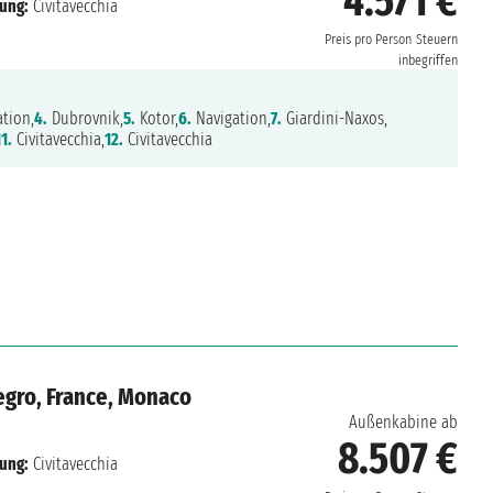
4.571 €
fung:
Civitavecchia
Preis pro Person
Steuern
inbegriffen
tion,
4.
Dubrovnik,
5.
Kotor,
6.
Navigation,
7.
Giardini-Naxos,
11.
Civitavecchia,
12.
Civitavecchia
negro, France, Monaco
Außenkabine ab
8.507 €
fung:
Civitavecchia