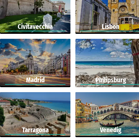
Civitavecchia
Lisbon
Madrid
Philipsburg
Tarragona
Venedig