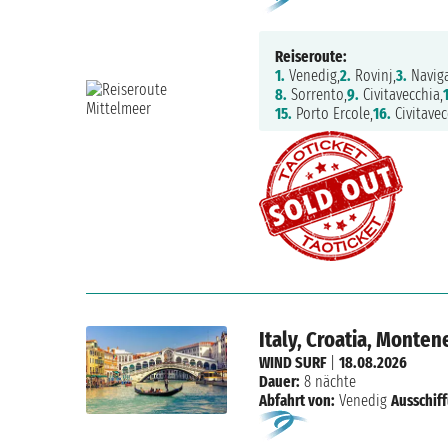
Reiseroute:
1.
Venedig,
2.
Rovinj,
3.
Naviga
8.
Sorrento,
9.
Civitavecchia,
15.
Porto Ercole,
16.
Civitavec
Italy, Croatia, Monten
WIND SURF
|
18.08.2026
Dauer:
8 nächte
Abfahrt von:
Venedig
Ausschif