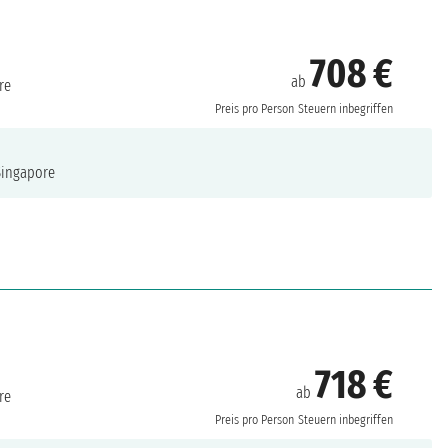
708 €
ab
re
Preis pro Person
Steuern inbegriffen
ingapore
718 €
ab
re
Preis pro Person
Steuern inbegriffen