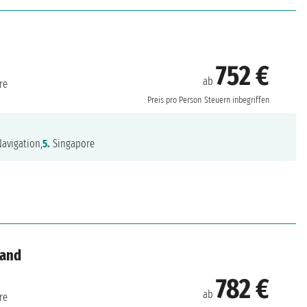
752 €
ab
re
Preis pro Person
Steuern inbegriffen
avigation,
5.
Singapore
land
782 €
ab
re