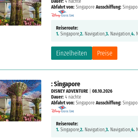
Dauer:
4 nächte
Abfahrt von:
Singapore
Ausschiffung:
Singapo
Reiseroute:
1.
Singapore,
2.
Navigation,
3.
Navigation,
4.
N
Einzelheiten
Preise
: Singapore
DISNEY ADVENTURE
|
08.10.2026
Dauer:
4 nächte
Abfahrt von:
Singapore
Ausschiffung:
Singapo
Reiseroute:
1.
Singapore,
2.
Navigation,
3.
Navigation,
4.
N