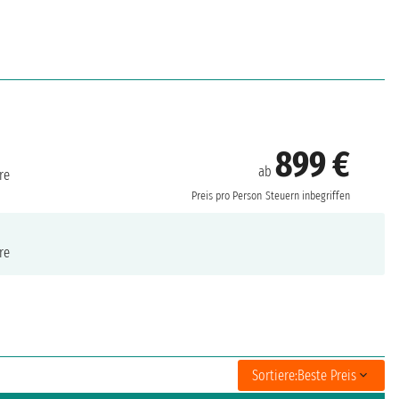
899 €
ab
re
Preis pro Person
Steuern inbegriffen
re
Sortiere:
Beste Preis