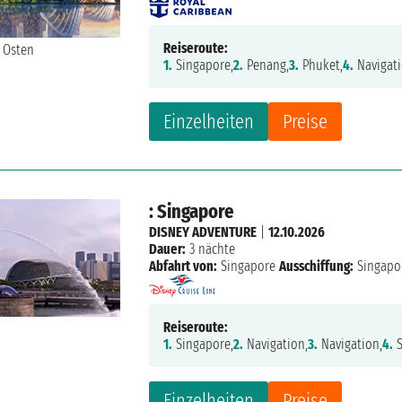
Reiseroute:
1.
Singapore,
2.
Penang,
3.
Phuket,
4.
Navigati
Einzelheiten
Preise
: Singapore
DISNEY ADVENTURE
|
12.10.2026
Dauer:
3 nächte
Abfahrt von:
Singapore
Ausschiffung:
Singapo
Reiseroute:
1.
Singapore,
2.
Navigation,
3.
Navigation,
4.
S
Einzelheiten
Preise