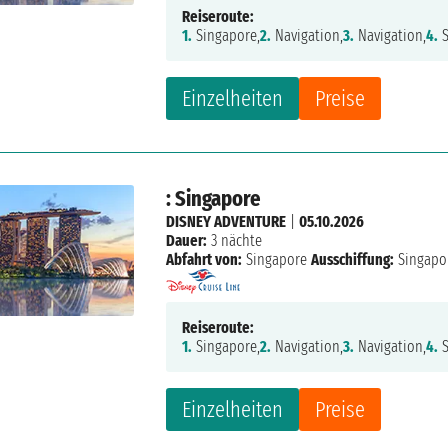
Reiseroute:
1.
Singapore,
2.
Navigation,
3.
Navigation,
4.
S
Einzelheiten
Preise
: Singapore
DISNEY ADVENTURE
|
05.10.2026
Dauer:
3 nächte
Abfahrt von:
Singapore
Ausschiffung:
Singapo
Reiseroute:
1.
Singapore,
2.
Navigation,
3.
Navigation,
4.
S
Einzelheiten
Preise