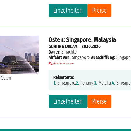
Einzelheiten
Preise
Osten: Singapore, Malaysia
GENTING DREAM
|
20.10.2026
Dauer:
3 nächte
Abfahrt von:
Singapore
Ausschiffung:
Singapo
Reiseroute:
1.
Singapore,
2.
Penang,
3.
Melaka,
4.
Singapo
Einzelheiten
Preise