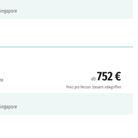
ingapore
752 €
ab
re
Preis pro Person
Steuern inbegriffen
ingapore