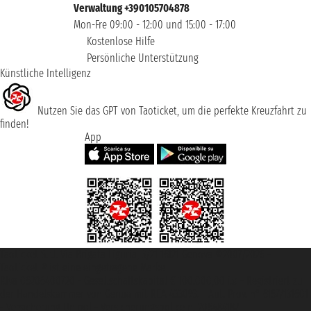
Verwaltung +390105704878
Mon-Fre 09:00 - 12:00 und 15:00 - 17:00
Kostenlose Hilfe
Persönliche Unterstützung
Künstliche Intelligenz
Nutzen Sie das GPT von Taoticket, um die perfekte Kreuzfahrt zu
finden!
App
Taoticket S.r.l. Via Brigata Liguria, 3/21 16121 Genova ©2007/2026 -
Taoticket ® ist eine eingetragene Marke
P.Iva 06206400720 - Gesellschaftskapital € 100.000,00 i.v. - Registriert zu
der Handelskammer von Genua mit REA 433093. - Aut. Prov. n° 6167/131601
- Versicherung Unipol - Versicherungspolice n. 206484182