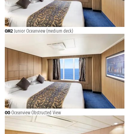
OM2
Junior Oceanview (medium deck)
OO
Oceanview Obstructed View