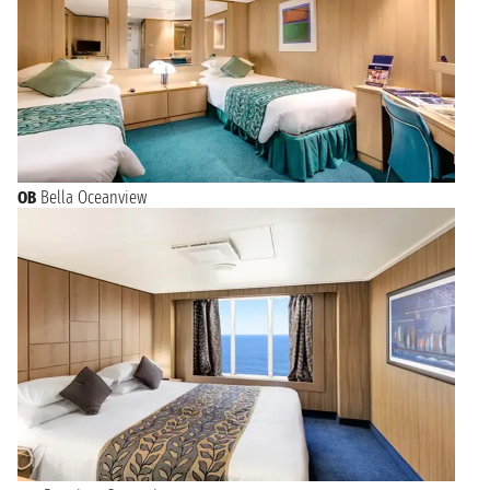
entdecken Sie die ikonischen Inseln wie Mykonos mit seinen
Windmühlen und dem lebhaften Nachtleben, Santorin mit
seinen atemberaubenden Klippendörfern und
Sonnenuntergängen, oder die grüne Oase Kretas. Jede Insel ist
ein einzigartiges Paradies mit eigenen Geschichten und
Schönheiten. Eine Kreuzfahrt ab Athen ist die ultimative
Möglichkeit, die Vielfalt Griechenlands zu erleben und
unvergessliche Momente unter der mediterranen Sonne zu
sammeln.
OB
Bella Oceanview