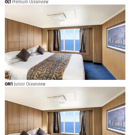
OL1
Premium Oceanview
OM1
Junior Oceanview