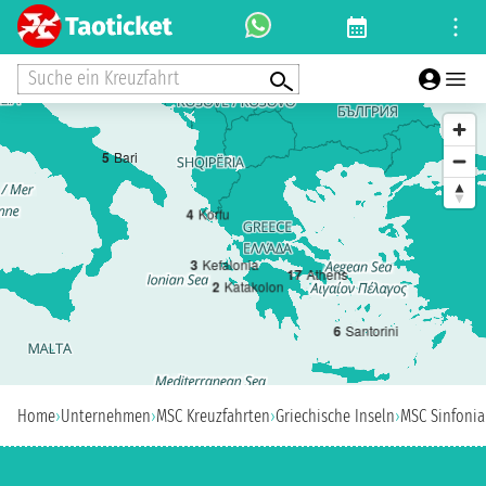
Suche ein Kreuzfahrt
5
Bari
4
Korfu
3
Kefalonia
1
7
Athens
2
Katakolon
6
Santorini
Home
›
Unternehmen
›
MSC Kreuzfahrten
›
Griechische Inseln
›
MSC Sinfonia