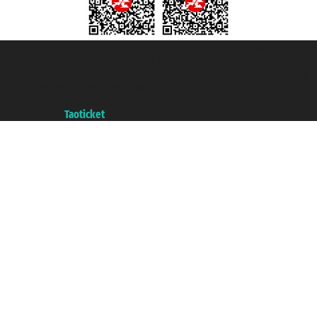
Taoticket S.r.l. Via Brigata Liguria, 3/21 16121 Genova ©2007/2026 -
Taoticket ® ist eine eingetragene Marke
P.Iva 06206400720 - Gesellschaftskapital € 100.000,00 i.v. - Registriert zu
der Handelskammer von Genua mit REA 433093. - Aut. Prov. n° 6167/131601
- Versicherung Unipol - Versicherungspolice n. 206484182
A portal of the
Taoticket
group