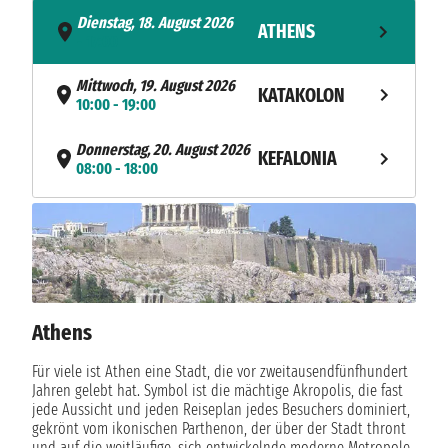
Dienstag, 18. August 2026
ATHENS
- 17:00
Mittwoch, 19. August 2026
KATAKOLON
10:00 - 19:00
Donnerstag, 20. August 2026
KEFALONIA
08:00 - 18:00
Freitag, 21. August 2026
KORFU
09:00 - 19:00
Samstag, 22. August 2026
BARI
07:00 - 19:00
Athens
NAVIGATION
Sonntag, 23. August 2026
Montag, 24. August 2026
Für viele ist Athen eine Stadt, die vor zweitausendfünfhundert
SANTORINI
08:00 - 18:00
Jahren gelebt hat. Symbol ist die mächtige Akropolis, die fast
jede Aussicht und jeden Reiseplan jedes Besuchers dominiert,
gekrönt vom ikonischen Parthenon, der über der Stadt thront
Dienstag, 25. August 2026
ATHENS
und auf die weitläufige, sich entwickelnde moderne Metropole