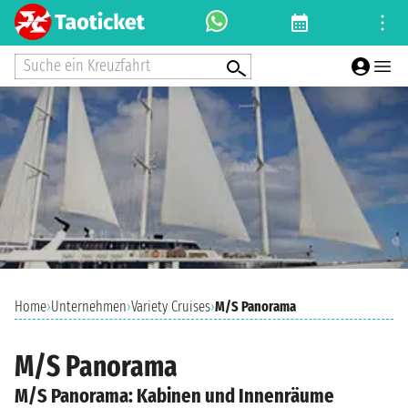
Suche ein Kreuzfahrt
Home
›
Unternehmen
›
Variety Cruises
›
M/S Panorama
M/S Panorama
M/S Panorama: Kabinen und Innenräume