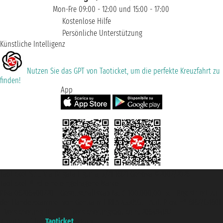
Mon-Fre 09:00 - 12:00 und 15:00 - 17:00
Kostenlose Hilfe
Persönliche Unterstützung
Künstliche Intelligenz
Nutzen Sie das GPT von Taoticket, um die perfekte Kreuzfahrt zu
finden!
App
Taoticket S.r.l. Via Brigata Liguria, 3/21 16121 Genova ©2007/2026 -
Taoticket ® ist eine eingetragene Marke
P.Iva 06206400720 - Gesellschaftskapital € 100.000,00 i.v. - Registriert zu
der Handelskammer von Genua mit REA 433093. - Aut. Prov. n° 6167/131601
- Versicherung Unipol - Versicherungspolice n. 206484182
A portal of the
Taoticket
group