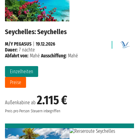
Seychelles: Seychelles
M/Y PEGASUS
|
19.12.2026
Dauer:
7 nächte
Abfahrt von:
Mahé
Ausschiffung:
Mahé
Einzelheiten
Preise
2.115 €
Außenkabine ab
Preis pro Person
Steuern inbegriffen