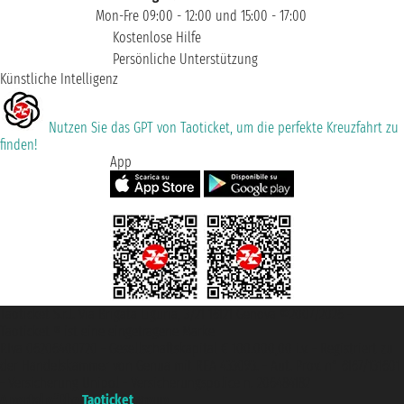
Mon-Fre 09:00 - 12:00 und 15:00 - 17:00
Kostenlose Hilfe
Persönliche Unterstützung
Künstliche Intelligenz
Nutzen Sie das GPT von Taoticket, um die perfekte Kreuzfahrt zu
finden!
App
Taoticket S.r.l. Via Brigata Liguria, 3/21 16121 Genova ©2007/2026 -
Taoticket ® ist eine eingetragene Marke
P.Iva 06206400720 - Gesellschaftskapital € 100.000,00 i.v. - Registriert zu
der Handelskammer von Genua mit REA 433093. - Aut. Prov. n° 6167/131601
- Versicherung Unipol - Versicherungspolice n. 206484182
A portal of the
Taoticket
group