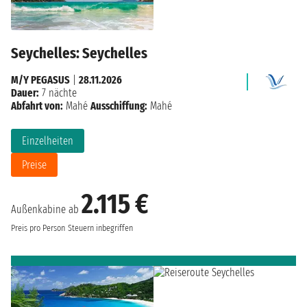
Seychelles: Seychelles
M/Y PEGASUS
|
28.11.2026
Dauer:
7 nächte
Abfahrt von:
Mahé
Ausschiffung:
Mahé
Einzelheiten
Preise
2.115 €
Außenkabine ab
Preis pro Person
Steuern inbegriffen