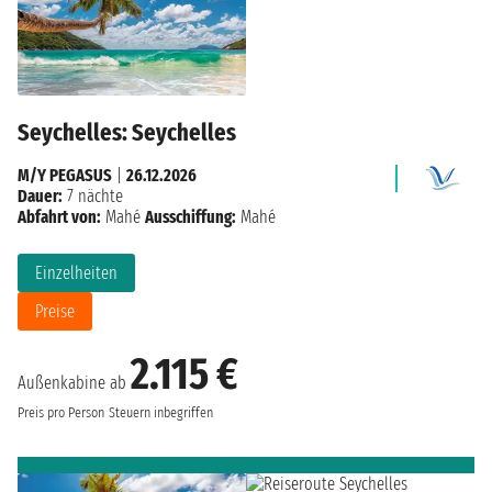
Seychelles: Seychelles
M/Y PEGASUS
|
26.12.2026
Dauer:
7 nächte
Abfahrt von:
Mahé
Ausschiffung:
Mahé
Einzelheiten
Preise
2.115 €
Außenkabine ab
Preis pro Person
Steuern inbegriffen