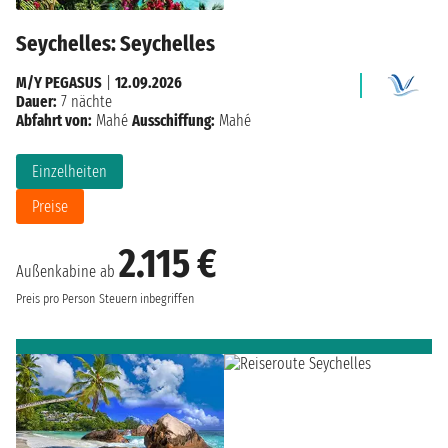
Seychelles: Seychelles
M/Y PEGASUS
|
12.09.2026
Dauer:
7 nächte
Abfahrt von:
Mahé
Ausschiffung:
Mahé
Einzelheiten
Preise
2.115 €
Außenkabine ab
Preis pro Person
Steuern inbegriffen