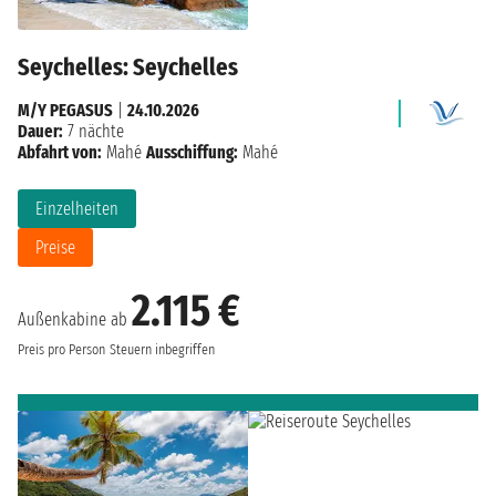
Seychelles: Seychelles
M/Y PEGASUS
|
24.10.2026
Dauer:
7 nächte
Abfahrt von:
Mahé
Ausschiffung:
Mahé
Einzelheiten
Preise
2.115 €
Außenkabine ab
Preis pro Person
Steuern inbegriffen