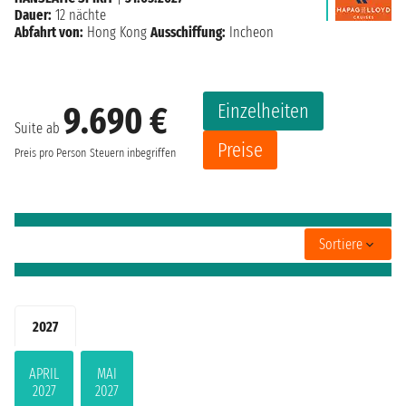
Dauer:
12 nächte
Abfahrt von:
Hong Kong
Ausschiffung:
Incheon
Einzelheiten
9.690 €
Suite ab
Preise
Preis pro Person
Steuern inbegriffen
Sortiere
2027
APRIL
MAI
2027
2027