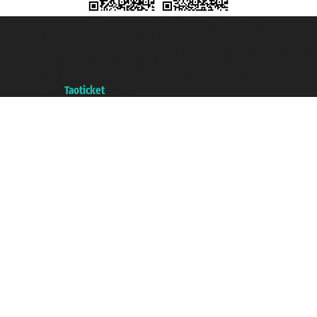
Taoticket S.r.l. Via Brigata Liguria, 3/21 16121 Genova ©2007/2026 -
Taoticket ® ist eine eingetragene Marke
P.Iva 06206400720 - Gesellschaftskapital € 100.000,00 i.v. - Registriert zu
der Handelskammer von Genua mit REA 433093. - Aut. Prov. n° 6167/131601
- Versicherung Unipol - Versicherungspolice n. 206484182
A portal of the
Taoticket
group