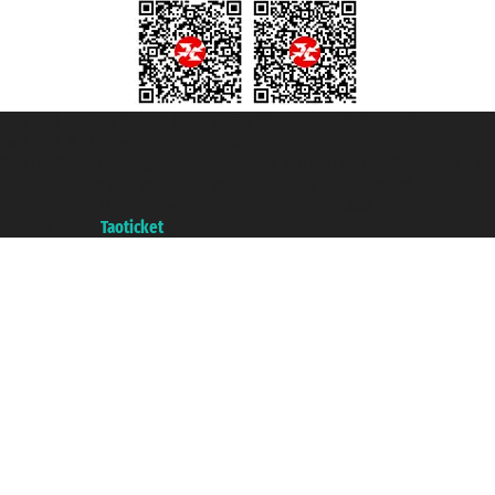
Taoticket S.r.l. Via Brigata Liguria, 3/21 16121 Genova ©2007/2026 -
Taoticket ® ist eine eingetragene Marke
P.Iva 06206400720 - Gesellschaftskapital € 100.000,00 i.v. - Registriert zu
der Handelskammer von Genua mit REA 433093. - Aut. Prov. n° 6167/131601
- Versicherung Unipol - Versicherungspolice n. 206484182
A portal of the
Taoticket
group