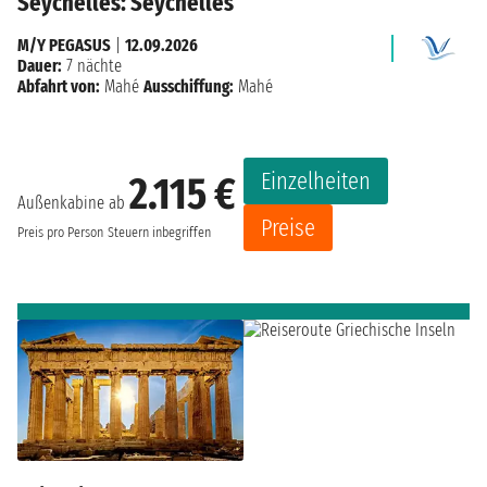
Seychelles: Seychelles
M/Y PEGASUS
|
12.09.2026
Dauer:
7 nächte
Abfahrt von:
Mahé
Ausschiffung:
Mahé
Einzelheiten
2.115 €
Außenkabine ab
Preise
Preis pro Person
Steuern inbegriffen