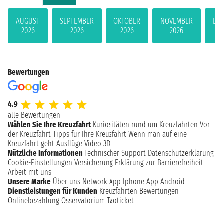
AUGUST
SEPTEMBER
OKTOBER
NOVEMBER
DE
2026
2026
2026
2026
Bewertungen
4.9
alle Bewertungen
Wählen Sie Ihre Kreuzfahrt
Kuriositäten rund um Kreuzfahrten
Vor
der Kreuzfahrt
Tipps für Ihre Kreuzfahrt
Wenn man auf eine
Kreuzfahrt geht
Ausflüge
Video 3D
Nützliche Informationen
Technischer Support
Datenschutzerklärung
Cookie-Einstellungen
Versicherung
Erklärung zur Barrierefreiheit
Arbeit mit uns
Unsere Marke
Über uns
Network
App Iphone
App Android
Dienstleistungen für Kunden
Kreuzfahrten Bewertungen
Onlinebezahlung
Osservatorium Taoticket